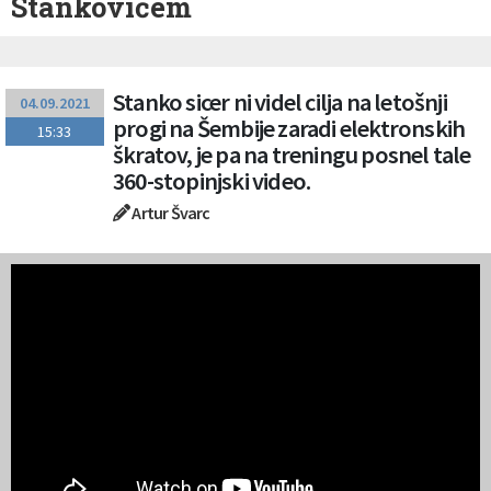
Stankovićem
Stanko sicer ni videl cilja na letošnji
04.09.2021
progi na Šembije zaradi elektronskih
15:33
škratov, je pa na treningu posnel tale
360-stopinjski video.
Artur Švarc