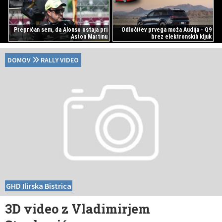
Prepričan sem, da Alonso ostaja pri
Odločitev prvega moža Audija - Q9
Aston Martinu
brez elektronskih kljuk
DOMOV
RALLY VIDEO
GHD Ilirska Bistrica
3D video z Vladimirjem