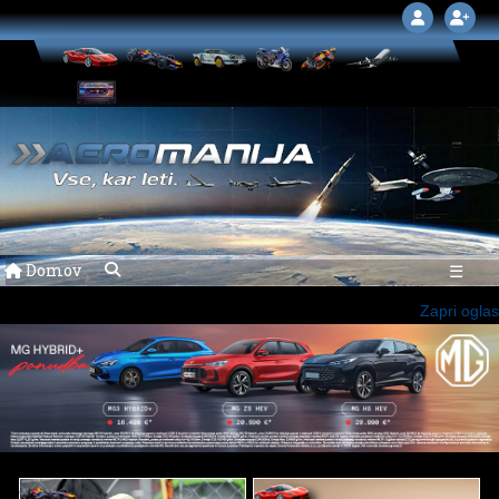
Domov
☰
Zapri oglas