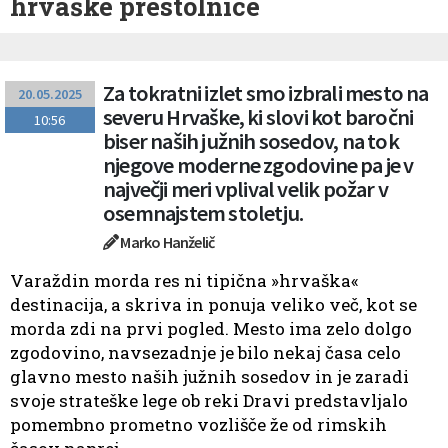
hrvaške prestolnice
Za tokratni izlet smo izbrali mesto na
20.05.2025
severu Hrvaške, ki slovi kot baročni
10:56
biser naših južnih sosedov, na tok
njegove moderne zgodovine pa je v
največji meri vplival velik požar v
osemnajstem stoletju.
Marko Hanželič
Varaždin morda res ni tipična »hrvaška«
destinacija, a skriva in ponuja veliko več, kot se
morda zdi na prvi pogled. Mesto ima zelo dolgo
zgodovino, navsezadnje je bilo nekaj časa celo
glavno mesto naših južnih sosedov in je zaradi
svoje strateške lege ob reki Dravi predstavljalo
pomembno prometno vozlišče že od rimskih