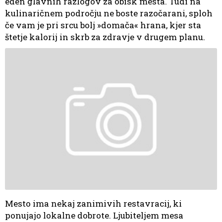
eden glavnih razlogov za obisk mesta. Tudi na
kulinaričnem področju ne boste razočarani, sploh
če vam je pri srcu bolj »domača« hrana, kjer sta
štetje kalorij in skrb za zdravje v drugem planu.
Mesto ima nekaj zanimivih restavracij, ki
ponujajo lokalne dobrote. Ljubiteljem mesa