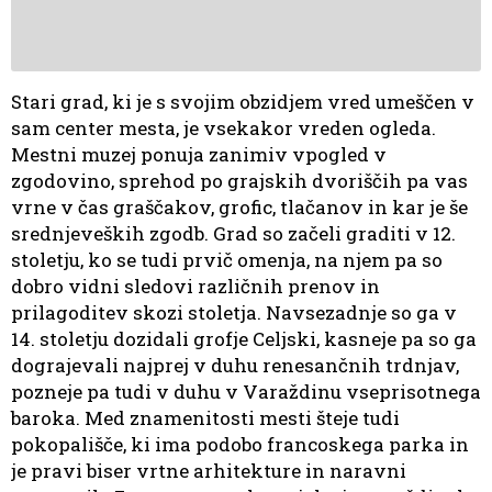
Stari grad, ki je s svojim obzidjem vred umeščen v
sam center mesta, je vsekakor vreden ogleda.
Mestni muzej ponuja zanimiv vpogled v
zgodovino, sprehod po grajskih dvoriščih pa vas
vrne v čas graščakov, grofic, tlačanov in kar je še
srednjeveških zgodb. Grad so začeli graditi v 12.
stoletju, ko se tudi prvič omenja, na njem pa so
dobro vidni sledovi različnih prenov in
prilagoditev skozi stoletja. Navsezadnje so ga v
14. stoletju dozidali grofje Celjski, kasneje pa so ga
dograjevali najprej v duhu renesančnih trdnjav,
pozneje pa tudi v duhu v Varaždinu vseprisotnega
baroka. Med znamenitosti mesti šteje tudi
pokopališče, ki ima podobo francoskega parka in
je pravi biser vrtne arhitekture in naravni