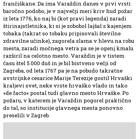
frančiškane. Da ima Varaždin danes v prvi vrsti
baročno podobo, je v največji meri kriv hud požar
iz leta 1776, ko naj bi (kot pravi legenda) zaradi
štirinajstletnika, ki si je zobobol lajšal s kajenjem
tobaka (takrat so tobaku pripisovali številne
zdravilne učinke), zagorela slama v hlevu na robu
mesta, zaradi močnega vetra pa se je ogenj kmalu
razširil na celotno mesto. Varaždin je v tistem
času štel 5.000 duš in je bil bistveno večji od
Zagreba, od leta 1767 pa je na pobudo takratne
avstrijske cesarice Marije Terezije gostil Hrvaški
kraljevi svet, neke vrste hrvaško vlado in tako
»de facto« postal tudi glavno mesto Hrvaške. Po
požaru, v katerem je Varaždin pogorel praktično
do tal, so institucije glavnega mesta ponovno
preselili v Zagreb.