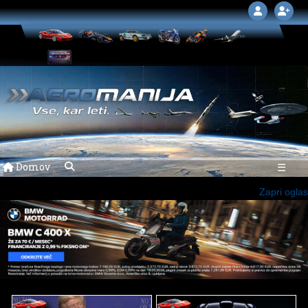
Domov
☰
Zapri oglas