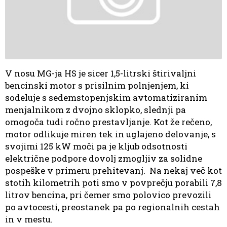
V nosu MG-ja HS je sicer 1,5-litrski štirivaljni
bencinski motor s prisilnim polnjenjem, ki
sodeluje s sedemstopenjskim avtomatiziranim
menjalnikom z dvojno sklopko, slednji pa
omogoča tudi ročno prestavljanje. Kot že rečeno,
motor odlikuje miren tek in uglajeno delovanje, s
svojimi 125 kW moči pa je kljub odsotnosti
električne podpore dovolj zmogljiv za solidne
pospeške v primeru prehitevanj.
Na nekaj več kot
stotih kilometrih poti smo v povprečju porabili 7,8
litrov bencina, pri čemer smo polovico prevozili
po avtocesti, preostanek pa po regionalnih cestah
in v mestu.