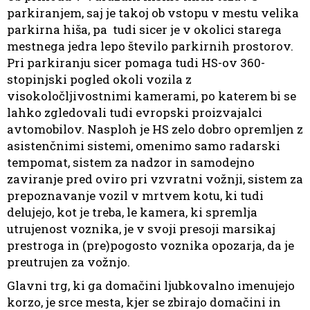
parkiranjem, saj je takoj ob vstopu v mestu velika
parkirna hiša, pa
tudi sicer je v okolici starega
mestnega jedra lepo število parkirnih prostorov.
Pri parkiranju sicer pomaga tudi HS-ov 360-
stopinjski pogled okoli vozila z
visokoločljivostnimi kamerami, po katerem bi se
lahko zgledovali tudi evropski proizvajalci
avtomobilov. Nasploh je HS zelo dobro opremljen z
asistenčnimi sistemi, omenimo samo radarski
tempomat, sistem za nadzor in samodejno
zaviranje pred oviro pri vzvratni vožnji, sistem za
prepoznavanje vozil v mrtvem kotu, ki tudi
delujejo, kot je treba, le kamera, ki spremlja
utrujenost voznika, je v svoji presoji marsikaj
prestroga in (pre)pogosto voznika opozarja, da je
preutrujen za vožnjo.
Glavni trg, ki ga domačini ljubkovalno imenujejo
korzo, je srce mesta, kjer se zbirajo domačini in