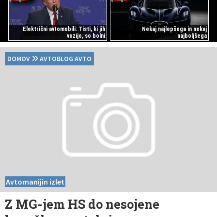
Električni avtomobili: Tisti, ki jih
Nekaj najlepšega in nekaj
vozijo, so bolni
najboljšega
DOMOV
AVTOBLOG AVTO
Avtomanijin izlet
Z MG-jem HS do nesojene