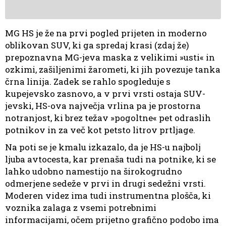
MG HS je že na prvi pogled prijeten in moderno
oblikovan SUV, ki ga spredaj krasi (zdaj že)
prepoznavna MG-jeva maska z velikimi »usti« in
ozkimi, zašiljenimi žarometi, ki jih povezuje tanka
črna linija. Zadek se rahlo spogleduje s
kupejevsko zasnovo, a v prvi vrsti ostaja SUV-
jevski, HS-ova največja vrlina pa je prostorna
notranjost, ki brez težav »pogoltne« pet odraslih
potnikov in za več kot petsto litrov prtljage.
Na poti se je kmalu izkazalo, da je HS-u najbolj
ljuba avtocesta, kar prenaša tudi na potnike, ki se
lahko udobno namestijo na širokogrudno
odmerjene sedeže v prvi in drugi sedežni vrsti.
Moderen videz ima tudi instrumentna plošča, ki
voznika zalaga z vsemi potrebnimi
informacijami, očem prijetno grafično podobo ima