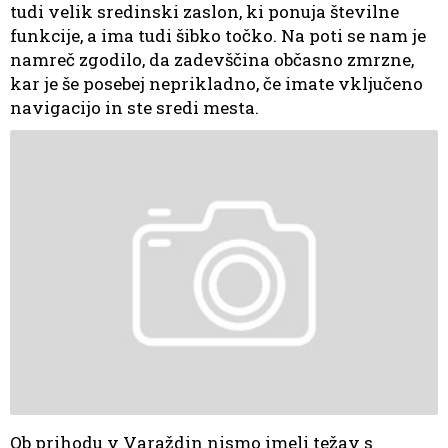
tudi velik sredinski zaslon, ki ponuja številne
funkcije, a ima tudi šibko točko. Na poti se nam je
namreč zgodilo, da zadevščina občasno zmrzne,
kar je še posebej neprikladno, če imate vključeno
navigacijo in ste sredi mesta.
Ob prihodu v Varaždin nismo imeli težav s