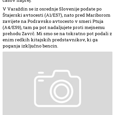
časov naprej.
V Varaždin se iz osrednje Slovenije podate po
Štajerski avtocesti (A1/E57), nato pred Mariborom
zavijete na Podravsko avtocesto v smeri Ptuja
(A4/E59), tam pa pot nadaljujete proti mejnemu
prehodu Zavrč. Mi smo se na tokratno pot podali z
enim redkih kitajskih predstavnikov, ki ga
poganja izključno bencin.