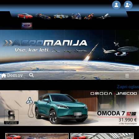
Domov
☰
Zapri oglas