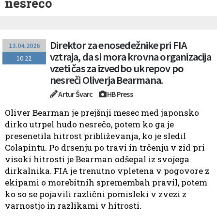
nesrečo
Direktor za enosedežnike pri FIA
13.04.2026
vztraja, da si mora krovna organizacija
10:22
vzeti čas za izvedbo ukrepov po
nesreči Oliverja Bearmana.
Artur Švarc
HB Press
Oliver Bearman je prejšnji mesec med japonsko
dirko utrpel hudo nesrečo, potem ko ga je
presenetila hitrost približevanja, ko je sledil
Colapintu. Po drsenju po travi in trčenju v zid pri
visoki hitrosti je Bearman odšepal iz svojega
dirkalnika. FIA je trenutno vpletena v pogovore z
ekipami o morebitnih spremembah pravil, potem
ko so se pojavili različni pomisleki v zvezi z
varnostjo in razlikami v hitrosti.