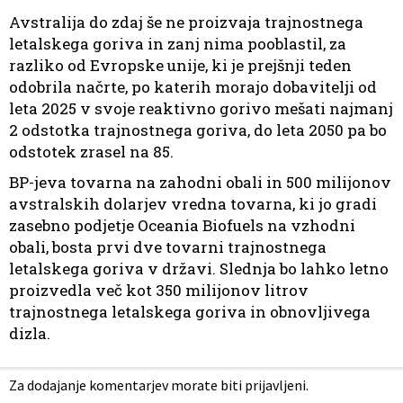
Avstralija do zdaj še ne proizvaja trajnostnega
letalskega goriva in zanj nima pooblastil, za
razliko od Evropske unije, ki je prejšnji teden
odobrila načrte, po katerih morajo dobavitelji od
leta 2025 v svoje reaktivno gorivo mešati najmanj
2 odstotka trajnostnega goriva, do leta 2050 pa bo
odstotek zrasel na 85.
BP-jeva tovarna na zahodni obali in 500 milijonov
avstralskih dolarjev vredna tovarna, ki jo gradi
zasebno podjetje Oceania Biofuels na vzhodni
obali, bosta prvi dve tovarni trajnostnega
letalskega goriva v državi. Slednja bo lahko letno
proizvedla več kot 350 milijonov litrov
trajnostnega letalskega goriva in obnovljivega
dizla.
Za dodajanje komentarjev morate biti prijavljeni.