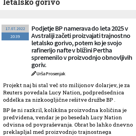
letalsko gorivo
Podjetje BP namerava do leta 2025 v
17.07.2022
Avstraliji začeti proizvajati trajnostno
20:39
letalsko gorivo, potem ko je svojo
rafinerijo nafte v bližini Pertha
spremenilo v proizvodnjo obnovljivih
goriv.
Urša Prosenjak
Projekt naj bi stal več sto milijonov dolarjev, je za
Reuters povedala Lucy Nation, podpredsednica
oddelka za nizkoogljične rešitve družbe BP .
BP še ni razkril, kolikšna proizvodna količina je
predvidena, vendar je po besedah Lucy Nation
odvisna od povpraševanja. Obrat bo lahko dnevno
preklapljal med proizvodnjo trajnostnega