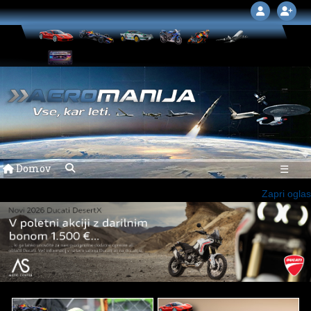
Domov
☰
Zapri oglas