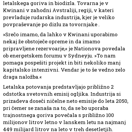
letalskega goriva in biodizla. Tovarna je v
Kwinani v zahodni Avstraliji, regiji, v kateri
prevladuje rudarska industrija, kjer je veliko
povpraševanje po dizlu za tovornjake .
»Srečo imamo, da lahko v Kwinani uporabimo
nekaj že obstoječe opreme in da imamo
pripravljene rezervoarje,« je Nationova povedala
ob energetskem forumu v Sydneyju. »To nam
pomaga pospešiti projekt in biti nekoliko manj
kapitalsko intenzivni. Vendar je to še vedno zelo
draga naložba.«
Letalska potovanja predstavljajo približno 2
odstotka svetovnih emisij ogljika. Industrija si
prizadeva doseči ničelne neto emisije do leta 2050,
pri čemer se zanaša na to, da se bo uporaba
trajnostnega goriva povečala s približno 100
milijonov litrov letno v lanskem letu na najmanj
449 milijard litrov na leto v treh desetletjih.