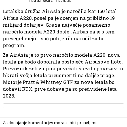
Artur Švarc
Airbus
Letalska družba AirAsia je naročila kar 150 letal
Airbus A220, posel pa je ocenjen na približno 19
milijard dolarjev. Gre za največje posamezno
naročilo modela A220 doslej, Airbus pa je s tem
presegel mejo tisoč potrjenih naročil za ta
program.
Za AirAsia je to prvo naročilo modela A220, nova
letala pa bodo dopolnila obstoječo Airbusovo floto.
Prevoznik želi z njimi povečati število povezav in
hkrati večja letala preusmeriti na daljše proge.
Motorje Pratt & Whitney GTF za nova letala bo
dobavil RTX, prve dobave pa so predvidene leta
2028.
Za dodajanje komentarjev morate biti prijavljeni.