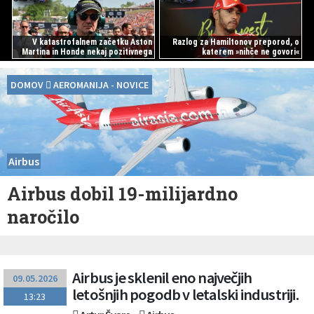
V katastrofalnem začetku Aston
Razlog za Hamiltonov preporod, o
Martina in Honde nekaj pozitivnega
katerem »nihče ne govori«
DOMOV
AEROMANIJA - NOVICE
Airbus
Airbus dobil 19-milijardno
naročilo
Airbus je sklenil eno največjih
09.05.2026
letošnjih pogodb v letalski industriji.
13:23